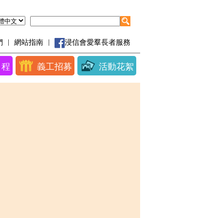
|
|
們
網站指南
浸信會愛羣長者服務
日程
義工招募
活動花絮