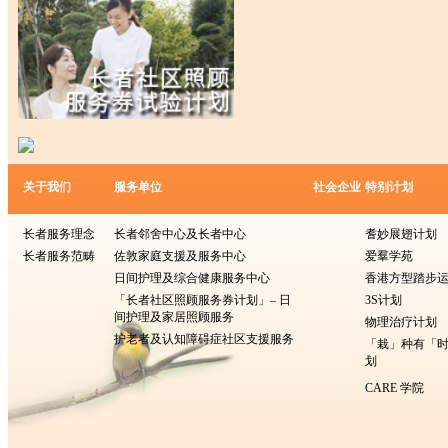
关于我们
服务单位
社会企业
特别计划
长者服务理念
长者邻舍中心及长者中心
耆妙展翅计划
长者服务范畴
佐敦家庭支援及服务中心
爱羣学苑
日间护理及综合健康服务中心
香港方型​​踏步
「长者社区照顾服务券计划」– 日
3S计划
间护理及家居照顾服务
物理治疗计划
护老者及认知障碍症社区支援服务
「栽」种有「
划
CARE 学院