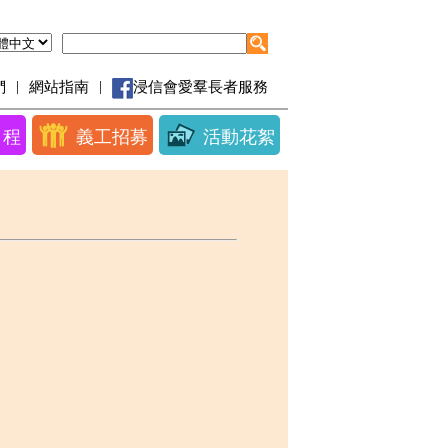
|
|
們
網站指南
浸信會愛羣長者服務
日程
義工招募
活動花絮