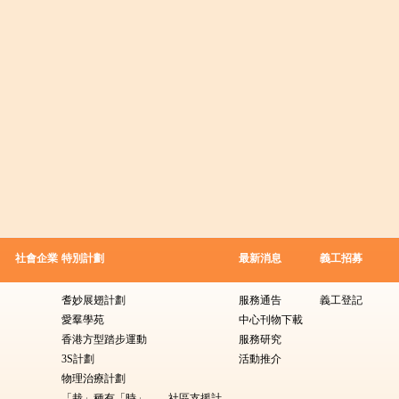
社會企業
特別計劃
最新消息
義工招募
耆妙展翅計劃
服務通告
義工登記
愛羣學苑
中心刊物下載
香港方型踏步運動
服務研究
3S計劃
活動推介
物理治療計劃
「栽」種有「時」——社區支援計