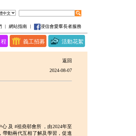
|
|
們
網站指南
浸信會愛羣長者服務
日程
義工招募
活動花絮
返回
2024-08-07
及 #祖堯邨會所 ，由2024年至
動，帶動兩代互相了解及學習，促進