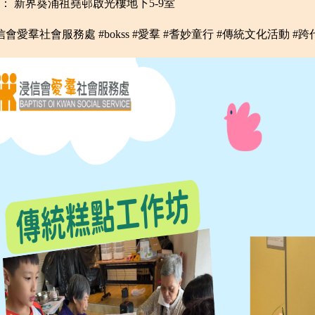
： 新界葵涌祖堯邨啟光樓地下5-9室
信會愛羣社會服務處 #bokss #愛羣 #耆妙童行 #傳統文化活動 #