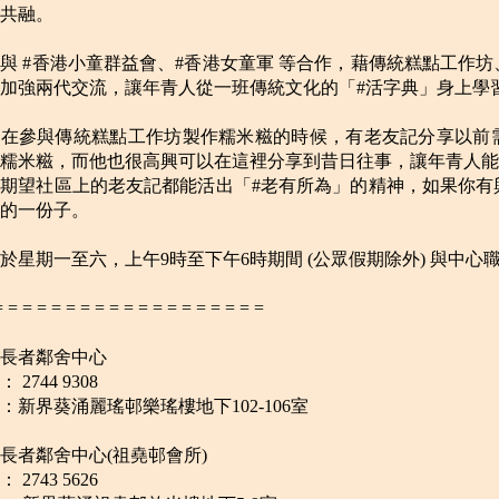
共融。
與 #香港小童群益會、#香港女童軍 等合作，藉傳統糕點工作
加強兩代交流，讓年青人從一班傳統文化的「#活字典」身上學
家在參與傳統糕點工作坊製作糯米糍的時候，有老友記分享以前
糯米糍，而他也很高興可以在這裡分享到昔日往事，讓年青人能
期望社區上的老友記都能活出「#老有所為」的精神，如果你有
的一份子。
於星期一至六，上午9時至下午6時期間 (公眾假期除外) 與中心
= = = = = = = = = = = = = = = = = = =
長者鄰舍中心
 2744 9308
：新界葵涌麗瑤邨樂瑤樓地下102-106室
長者鄰舍中心(祖堯邨會所)
 2743 5626