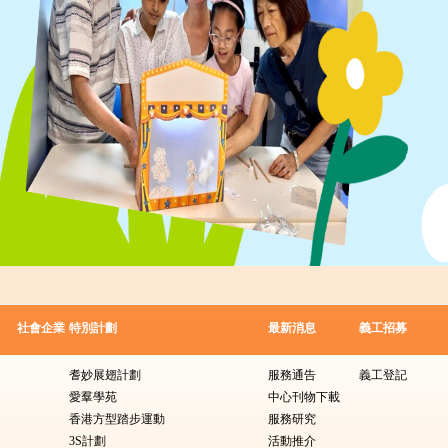
社會企業
特別計劃
最新消息
義工招募
耆妙展翅計劃
服務通告
義工登記
愛羣學苑
中心刊物下載
香港方型踏步運動
服務研究
3S計劃
活動推介