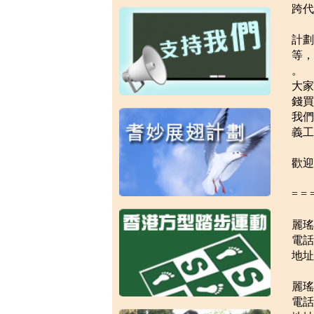
跨代
計劃
等，
。
大
錢買
我們
義工
歡迎
= = 
麗瑤
電話：
地址
麗瑤
電話：