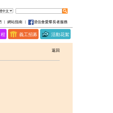
|
|
們
網站指南
浸信會愛羣長者服務
日程
義工招募
活動花絮
返回