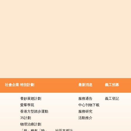
社會企業
特別計劃
最新消息
義工招募
耆妙展翅計劃
服務通告
義工登記
愛羣學苑
中心刊物下載
香港方型踏步運動
服務研究
3S計劃
活動推介
物理治療計劃
「栽」種有「時」——社區支援計