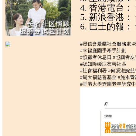
4. 香港電台：
5. 新浪香港：
6. 巴士的報：
#浸信會愛羣社會服務處
#幸福庭園手牽手計劃
#照顧者休息日
#照顧者友
#認知障礙症友善社區
#社會福利署
#何張淑婉慈
#周大福慈善基金
#施永青
#香港大學秀圃老年研究