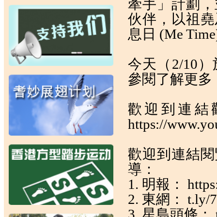
牽手」計劃，
伙伴，以祖堯
息日 (Me 
今天（2/1
參閱了解更多
歡迎到連結
https://www.
歡迎到連結閱
導：
1. 明報：
http
2. 東網：
t.ly
3. 星島頭條：