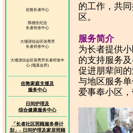
的工作，共同
佐敦长者中心
区。
陈德生纪念
长者邻舍中心
服务简介
大埔浸信会区张秀芳
长者邻舍中心
为长者提供小
的支持服务及
大埔浸信会区张秀芳长者邻舍中
心 (颂真会所)
促进朋辈间的
与地区服务单
佐敦家庭支援及
爱事奉小区，
服务中心
日间护理及
综合健康服务中心
「长者社区照顾服务券计
划」– 日间护理及家居照顾