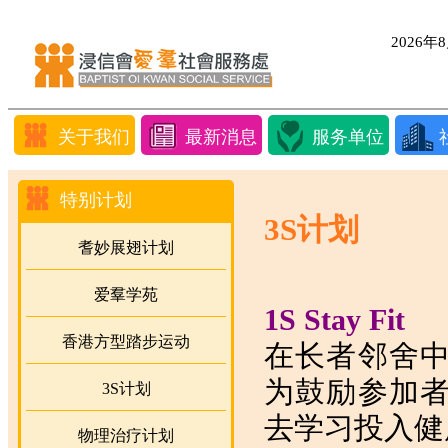
2026
关于我们
最新消息
服务单位
特别计划
3S计划
耆妙展翅计划
爱羣学苑
1S Stay Fit
香港方型​​踏步运动
在长者邻舍
为鼓励参加
3S计划
去学习投入健
物理治疗计划