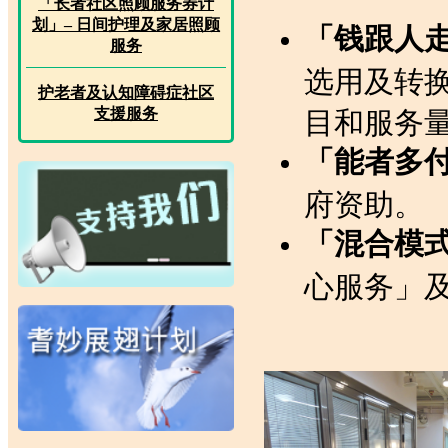
「长者社区照顾服务券计
划」– 日间护理及家居照顾
「钱跟人
服务
选用及转
护老者及认知障碍症社区
支援服务
目和服务
「能者多
府资助。
「混合模
心服务」