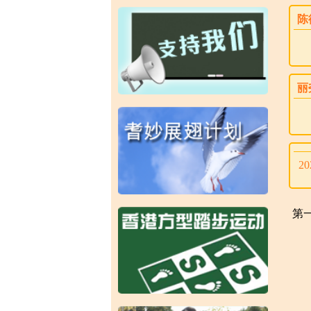
陈
丽
2
第