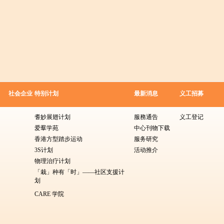
社会企业
特别计划
最新消息
义工招募
耆妙展翅计划
服務通告
义工登记
爱羣学苑
中心刊物下载
香港方型​​踏步运动
服务研究
3S计划
活动推介
物理治疗计划
「栽」种有「时」——社区支援计
划
CARE 学院