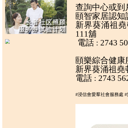
查詢中心或到
頤智家居認知
新界葵涌祖堯邨祖
111舖
電話 :
2743 5
頤樂綜合健康
新界葵涌祖堯邨
電話 :
2743 56
#浸信會愛羣社會服務處