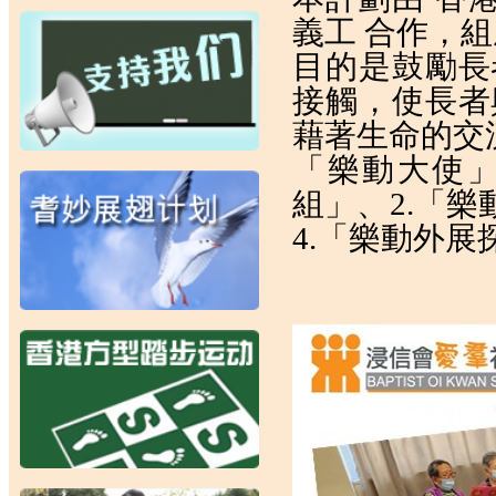
義工 合作，
目的是鼓勵長
接觸，使長者
藉著生命的交
「樂動大使」
組」、2.「
4.「樂動外