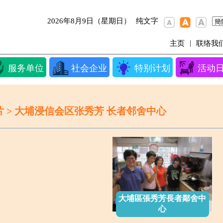
2026年8月9日（星期日）
纯文字
|
主页
联络我
服务单位
社会企业
特别计划
活动
片 > 大埔浸信会区张秀芳 长者邻舍中心
大埔區張秀芳長者鄰舍中
心