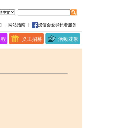
|
|
们
网站指南
浸信会爱群长者服务
日程
义工招募
活動花絮