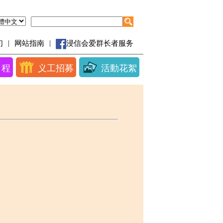
|
|
们
网站指南
浸信会爱群长者服务
日程
义工招募
活動花絮