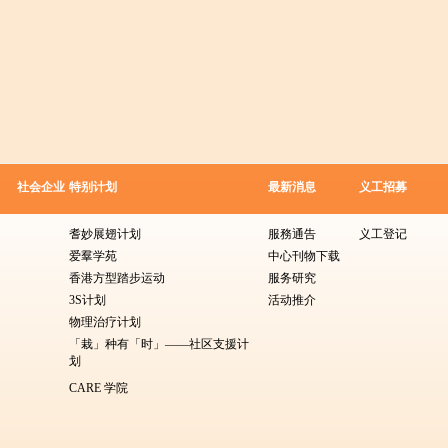
社会企业
特别计划
最新消息
义工招募
耆妙展翅计划
服務通告
义工登记
爱羣学苑
中心刊物下载
香港方型​​踏步运动
服务研究
3S计划
活动推介
物理治疗计划
「栽」种有「时」——社区支援计
划
CARE 学院