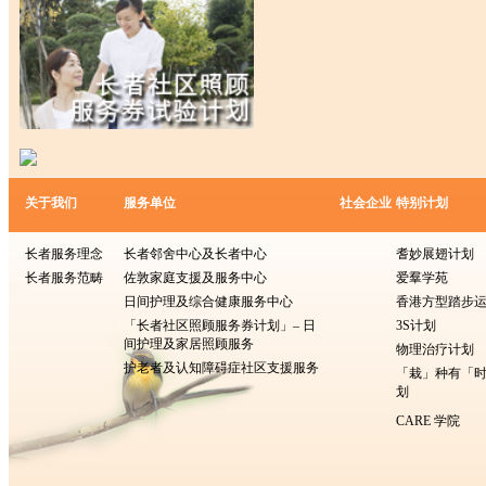
关于我们
服务单位
社会企业
特别计划
长者服务理念
长者邻舍中心及长者中心
耆妙展翅计划
长者服务范畴
佐敦家庭支援及服务中心
爱羣学苑
日间护理及综合健康服务中心
香港方型​​踏步
「长者社区照顾服务券计划」– 日
3S计划
间护理及家居照顾服务
物理治疗计划
护老者及认知障碍症社区支援服务
「栽」种有「
划
CARE 学院