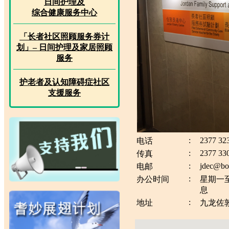
日间护理及
综合健康服务中心
「长者社区照顾服务券计
划」– 日间护理及家居照顾
服务
护老者及认知障碍症社区
支援服务
:
2377 32
电话
:
2377 33
传真
:
jdec@bo
电邮
:
办公时间
星期一至
息
:
地址
九龙佐敦