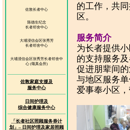
的工作，共同
佐敦长者中心
区。
陈德生纪念
长者邻舍中心
服务简介
大埔浸信会区张秀芳
长者邻舍中心
为长者提供小
的支持服务及
大埔浸信会区张秀芳长者邻舍中
心 (颂真会所)
促进朋辈间的
与地区服务单
佐敦家庭支援及
爱事奉小区，
服务中心
日间护理及
综合健康服务中心
「长者社区照顾服务券计
划」– 日间护理及家居照顾