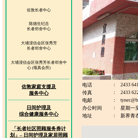
佐敦长者中心
陈德生纪念
长者邻舍中心
大埔浸信会区张秀芳
长者邻舍中心
大埔浸信会区张秀芳长者邻舍中
心 (颂真会所)
:
2433 64
电话
佐敦家庭支援及
:
2433 62
传真
服务中心
:
tynec@b
电邮
日间护理及
:
办公时间
星期一至
综合健康服务中心
:
地址
新界青
「长者社区照顾服务券计
划」– 日间护理及家居照顾