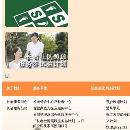
关于我们
服务单位
社会企业
特别计划
长者服务理念
长者邻舍中心及长者中心
耆妙展翅计划
长者服务范畴
佐敦家庭支援及服务中心
爱羣学苑
日间护理及综合健康服务中心
香港方型​​踏步
「长者社区照顾服务券计划」– 日
3S计划
间护理及家居照顾服务
物理治疗计划