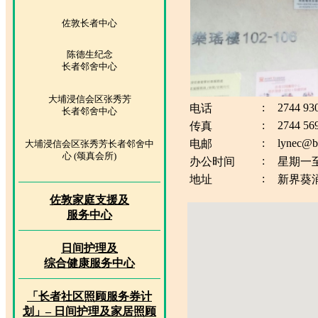
佐敦长者中心
陈德生纪念
长者邻舍中心
大埔浸信会区张秀芳
:
2744 93
电话
长者邻舍中心
:
2744 56
传真
:
lynec@b
电邮
大埔浸信会区张秀芳长者邻舍中
心 (颂真会所)
:
办公时间
星期一至
:
地址
新界葵涌
佐敦家庭支援及
服务中心
日间护理及
综合健康服务中心
「长者社区照顾服务券计
划」– 日间护理及家居照顾