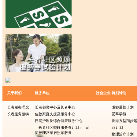
关于我们
服务单位
社会企业
特别计划
长者服务理念
长者邻舍中心及长者中心
耆妙展翅计划
长者服务范畴
佐敦家庭支援及服务中心
爱羣学苑
日间护理及综合健康服务中心
香港方型​​踏步
「长者社区照顾服务券计划」– 日
3S计划
间护理及家居照顾服务
物理治疗计划