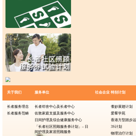
关于我们
服务单位
社会企业
特别计划
长者服务理念
长者邻舍中心及长者中心
耆妙展翅计划
长者服务范畴
佐敦家庭支援及服务中心
爱羣学苑
日间护理及综合健康服务中心
香港方型​​踏步
「长者社区照顾服务券计划」– 日
3S计划
间护理及家居照顾服务
物理治疗计划