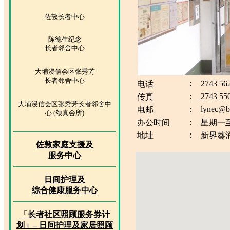
佐敦长者中心
陈德生纪念
长者邻舍中心
大埔浸信会区张秀芳
长者邻舍中心
:
2743 56
电话
:
2743 55
传真
大埔浸信会区张秀芳长者邻舍中
:
lynec@b
电邮
心 (颂真会所)
:
办公时间
星期一
:
地址
新界葵
佐敦家庭支援及
服务中心
日间护理及
综合健康服务中心
「长者社区照顾服务券计
划」– 日间护理及家居照顾