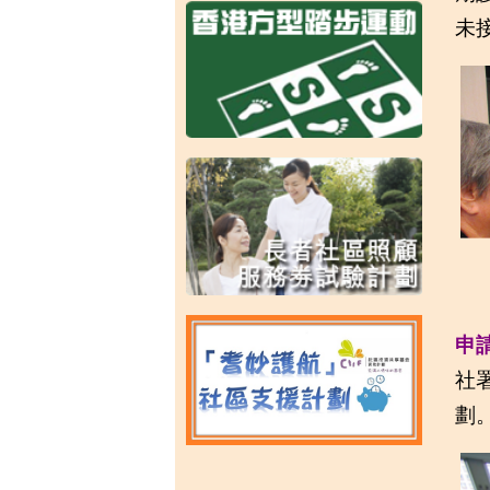
未
申
社
劃