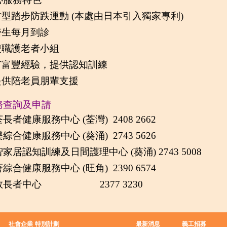
 方型踏步防跌運動 (本處由日本引入獨家專利)
 醫生每月到診
 雙職護老者小組
 有富豐經驗，提供認知訓練
 提供陪老員朋輩支援
務查詢及申請
長者健康服務中心 (荃灣) 2408 2662
綜合健康服務中心 (葵涌) 2743 5626
家居認知訓練及日間護理中心 (葵涌) 2743 5008
綜合健康服務中心 (旺角) 2390 6574
敦長者中心 2377 3230
社會企業
特別計劃
最新消息
義工招募