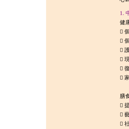
1.
健


 



膳


 