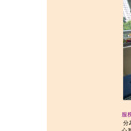
服
分
心