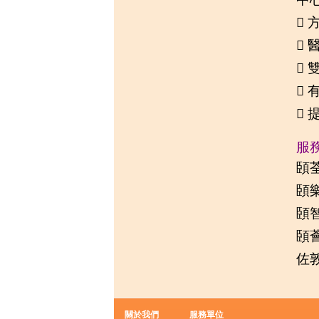





服
頣荃
頣樂
頣智
頣薈
佐
關於我們
服務單位