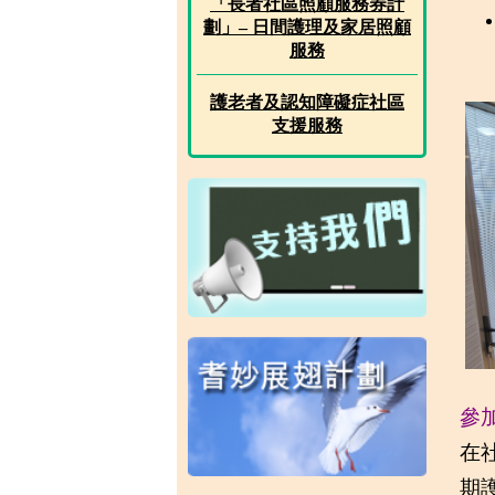
「長者社區照顧服務券計
劃」– 日間護理及家居照顧
服務
護老者及認知障礙症社區
支援服務
參
在
期