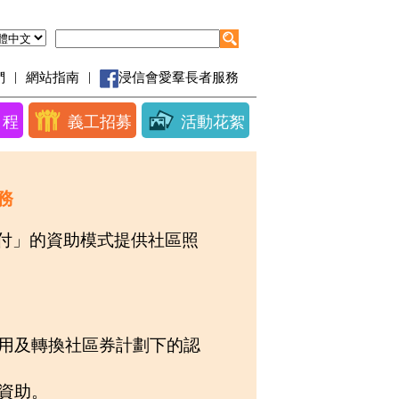
|
|
們
網站指南
浸信會愛羣長者服務
日程
義工招募
活動花絮
務
付」的資助模式提供社區照
用及轉換社區券計劃下的認
資助。