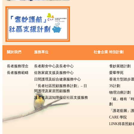
關於我們
服務單位
社會企業
特別計劃
長者服務理念
長者鄰舍中心及長者中心
耆妙展翅計劃
長者服務範疇
佐敦家庭支援及服務中心
愛羣學苑
日間護理及綜合健康服務中心
香港方型踏步
「長者社區照顧服務券計劃」– 日
3S計劃
間護理及家居照顧服務
物理治療計劃
護老者及認知障礙症社區支援服務
「栽」種有「
劃
「護老藍圖」護
CARE 學院
LINK得喜照