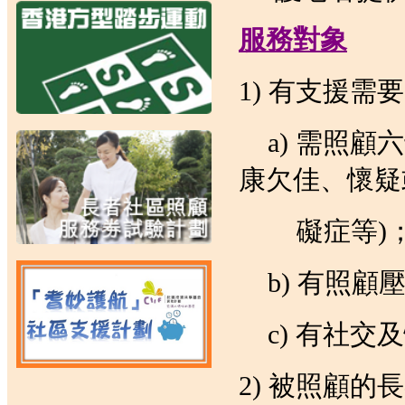
服務對象
1) 有支援需
a) 需照顧
康欠佳、懷疑
礙症等)
b) 有照顧
c) 有社交
2) 被照顧的