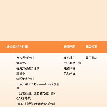
社會企業
特別計劃
最新消息
義工招募
耆妙展翅計劃
服務通告
義工登記
愛羣學苑
中心刊物下載
香港方型踏步運動
服務研究
3S計劃
活動推介
物理治療計劃
「栽」種有「時」——社區支援計
劃
「護老藍圖」護老者支援計劃2.0
CARE 學院
LINK得喜照顧者網絡連線計劃