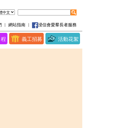
|
|
們
網站指南
浸信會愛羣長者服務
日程
義工招募
活動花絮