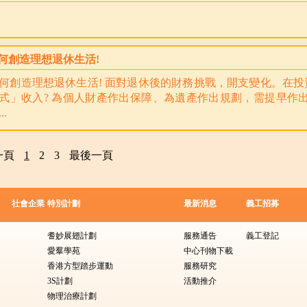
何創造理想退休生活!
何創造理想退休生活! 面對退休後的財務挑戰，開支變化。在
式」收入? 為個人財產作出保障、為遺產作出規劃，需提早作出
..
一頁
1
2
3
最後一頁
社會企業
特別計劃
最新消息
義工招募
耆妙展翅計劃
服務通告
義工登記
愛羣學苑
中心刊物下載
香港方型踏步運動
服務研究
3S計劃
活動推介
物理治療計劃