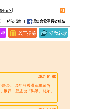
|
|
們
網站指南
浸信會愛羣長者服務
日程
義工招募
活動花絮
2025-01-08
024-26年與香港童軍總會、
，推行「豐盛從『樂動』開始」