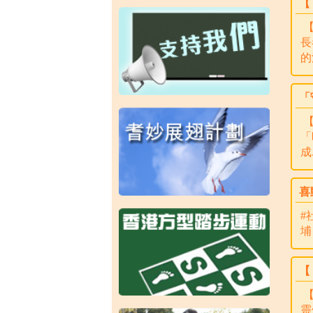
【
【
長
的
「
【
「
成.
喜
#
埔
【
【
靈