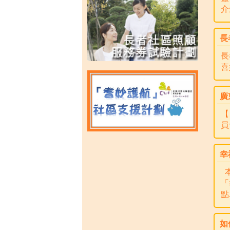
介
長
長
喜
廣
【
員
幸
本
「
點.
如