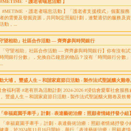
 #METIME ・護老者喘息活動 】
 #METIME ・護老者喘息活動 】「護老者支援模式」個案
者的需要及發掘資源，共同制定照顧計劃，連繫適切的服務及資
活動，...
守望相助」社區合作活動 — 齊齊參與時間銀行
「守望相助」社區合作活動 — 齊齊參與時間銀行】你有沒有
時間銀行分數」，兌換自己鐘意的物品？沒有「時間銀行分數」
..
動大埔 。豐盛人生 ~ 和諧家庭節日活動 - 製作法式聖誕釀火雞
社會褔利署 #老有所為活動計劃 2024-2026 #浸信會愛羣社會
 。豐盛人生 ~ 和諧家庭節日活動 - 製作法式聖誕釀火雞卷及軟餐 
「幸福庭園手牽手」計劃 - 表達藝術治療：照顧者情緒抒發小組
「幸福庭園手牽手」計劃 - 表達藝術治療：照顧者情緒抒發
健康，於2024年11月16日開始，舉行「表達藝術治療：照顧