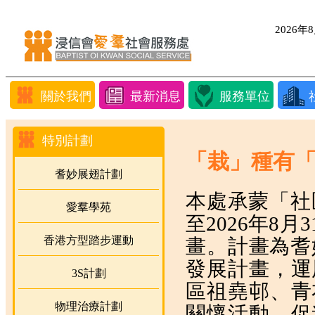
2026
關於我們
最新消息
服務單位
特別計劃
「栽」種有
耆妙展翅計劃
本處承蒙「社
愛羣學苑
至2026年8
香港方型踏步運動
畫。計畫為耆妙
發展計畫，運
3S計劃
區祖堯邨、青
物理治療計劃
關懷活動，促