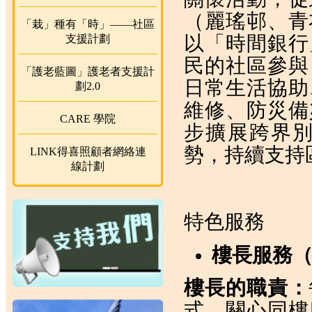
（麗瑤邨、青
「栽」種有「時」——社區
支援計劃
以「時間銀行
民的社區參與
「護老藍圖」護老者支援計
日常生活協助
劃2.0
維修、防災備
CARE 學院
步擴展跨界
勢，持續支持
LINK得喜照顧者網絡連
線計劃
特色服務
樓長服務（
樓長的職責：
式，關心同樓