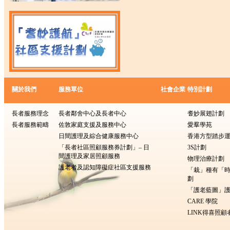
關於我們
服務單位
社會企業
特別計劃
長者服務理念
長者鄰舍中心及長者中心
耆妙展翅計劃
長者服務範疇
佐敦家庭支援及服務中心
愛羣學苑
日間護理及綜合健康服務中心
香港方型踏步
「長者社區照顧服務券計劃」– 日
3S計劃
間護理及家居照顧服務
物理治療計劃
護老者及認知障礙症社區支援服務
「栽」種有「
劃
「護老藍圖」護
CARE 學院
LINK得喜照