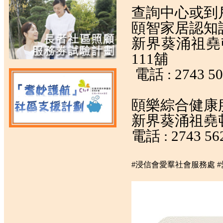
查詢中心或到
頤智家居認知
新界葵涌祖堯邨祖
111舖
電話 :
2743 5
頤樂綜合健康
新界葵涌祖堯邨
電話 :
2743 56
#浸信會愛羣社會服務處