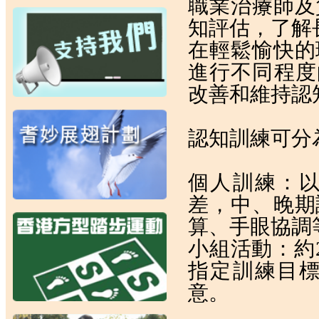
職業治療師及
知評估，了解
在輕鬆愉快的
進行不同程
改善和維持認
認知訓練可分
個人訓練：
差，中、晚期
算、手眼協調
小組活動：約
指定訓練目
意。