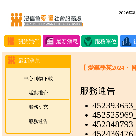
2026
關於我們
最新消息
服務單位
最新消息
【 愛羣學苑2024・
中心刊物下載
服務通告
活動推介
452393653
服務研究
452525969
服務通告
452848793
452436476