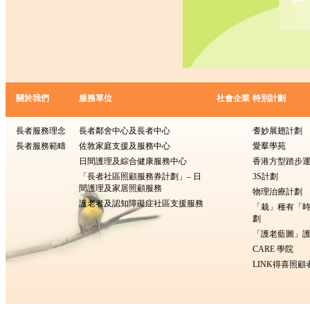
關於我們
服務單位
社會企業
特別計劃
長者服務理念
長者鄰舍中心及長者中心
耆妙展翅計劃
長者服務範疇
佐敦家庭支援及服務中心
愛羣學苑
日間護理及綜合健康服務中心
香港方型踏步
「長者社區照顧服務券計劃」– 日
3S計劃
間護理及家居照顧服務
物理治療計劃
護老者及認知障礙症社區支援服務
「栽」種有「
劃
「護老藍圖」護
CARE 學院
LINK得喜照