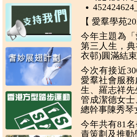
452424624
【 愛羣學苑2
今年主題為「
第三人生，典禮
衣邨)圓滿結
今次有接近3
愛羣社會服務
生、羅志祥先
管成潔德女士
總幹事陳秀琴
今年共有81
責策劃及推動