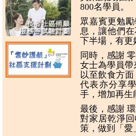
800名學員。
眾嘉賓更勉勵
息，讓他們在
下半場，有更
同時，感謝
零
女士為學員帶
以至飲食方面
代表亦分享
手，增加再生
最後，感謝
環
對家居乾淨回
策，做到「愛