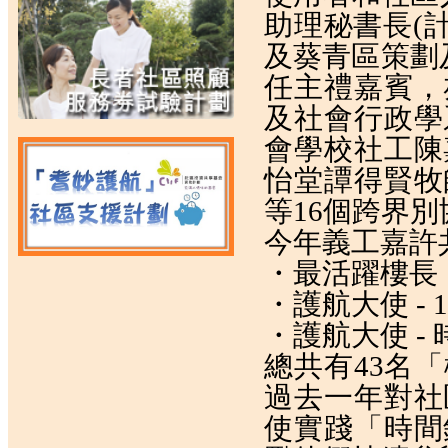
助理秘書長(
及葵青區策劃
任主禮嘉賓，
及社會行政學
會學校社工陳
怡堂譚得賢牧
等16個跨界
今年義工嘉許
・最活躍樓長
・護航大使 - 
・護航大使 -
總共有43名
過去一年對社
使實踐「時間