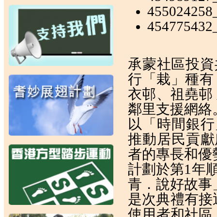
455024258
454775432
承蒙社區投資共
行「栽」種有
衣邨、祖堯邨 
鄰里支援網絡
以「時間銀行
推動居民貢獻
者的專長和優
計劃於第1年順
青．說好故事
是次典禮有接
使用者和社區