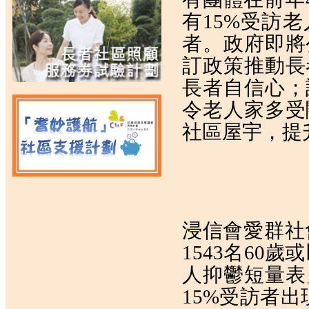
有15%受訪
者。政府即將
訂政策推動長
長者自信心；
令老人家多受
社區屋宇，提
浸信會愛群社會
1543名60
人抑鬱短量表
15%受訪者