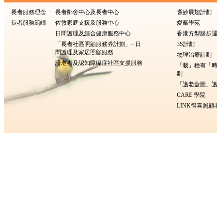
長者服務理念
長者鄰舍中心及長者中心
耆妙展翅計劃
長者服務範疇
佐敦家庭支援及服務中心
愛羣學苑
日間護理及綜合健康服務中心
香港方型踏步
「長者社區照顧服務券計劃」– 日
3S計劃
間護理及家居照顧服務
物理治療計劃
護老者及認知障礙症社區支援服務
「栽」種有「
劃
「護老藍圖」護
CARE 學院
LINK得喜照