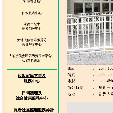
(祖堯邨會所)
佐敦長者中心
陳德生紀念
長者鄰舍中心
大埔浸信會區張秀芳
長者鄰舍中心
大埔浸信會區張秀芳長者鄰舍中
心 (頌真會所)
:
2677 10
電話
:
2664 26
傳真
佐敦家庭支援及
:
tpnec@b
服務中心
電郵
:
辦公時間
星期一至
日間護理及
:
地址
新界大
綜合健康服務中心
「長者社區照顧服務券計