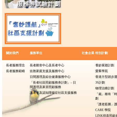
關於我們
服務單位
社會企業
特別計劃
長者服務理念
長者鄰舍中心及長者中心
耆妙展翅計劃
長者服務範疇
佐敦家庭支援及服務中心
愛羣學苑
日間護理及綜合健康服務中心
香港方型踏步
「長者社區照顧服務券計劃」– 日
3S計劃
間護理及家居照顧服務
物理治療計劃
護老者及認知障礙症社區支援服務
「栽」種有「
劃
「護老藍圖」護
CARE 學院
LINK得喜照