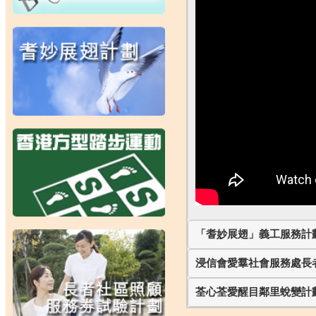
「耆妙展翅」義工服務計
浸信會愛羣社會服務處長
荃心荃愛醒目鄰里蛻變計