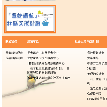
關於我們
服務單位
社會企業
特別計劃
長者服務理念
長者鄰舍中心及長者中心
耆妙展翅計劃
長者服務範疇
佐敦家庭支援及服務中心
愛羣學苑
日間護理及綜合健康服務中心
香港方型踏步
「長者社區照顧服務券計劃」– 日
3S計劃
間護理及家居照顧服務
物理治療計劃
護老者及認知障礙症社區支援服務
「栽」種有「
劃
「護老藍圖」護
CARE 學院
LINK得喜照