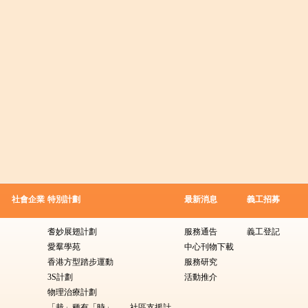
社會企業
特別計劃
最新消息
義工招募
耆妙展翅計劃
服務通告
義工登記
愛羣學苑
中心刊物下載
香港方型踏步運動
服務研究
3S計劃
活動推介
物理治療計劃
「栽」種有「時」——社區支援計