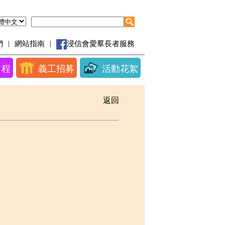
|
|
們
網站指南
浸信會愛羣長者服務
日程
義工招募
活動花絮
返回