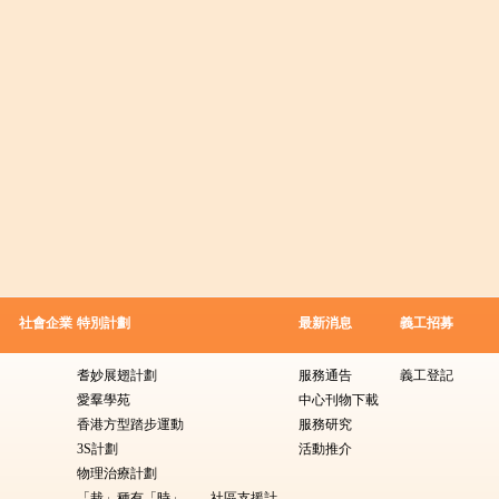
社會企業
特別計劃
最新消息
義工招募
耆妙展翅計劃
服務通告
義工登記
愛羣學苑
中心刊物下載
香港方型踏步運動
服務研究
3S計劃
活動推介
物理治療計劃
「栽」種有「時」——社區支援計