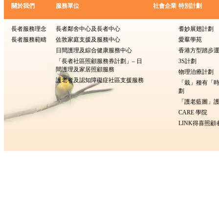
關於我們
服務單位
社會企業
特別計劃
長者服務理念
長者鄰舍中心及長者中心
耆妙展翅計劃
長者服務範疇
佐敦家庭支援及服務中心
愛羣學苑
日間護理及綜合健康服務中心
香港方型踏步
「長者社區照顧服務券計劃」– 日
3S計劃
間護理及家居照顧服務
物理治療計劃
護老者及認知障礙症社區支援服務
「栽」種有「
劃
「護老藍圖」護
CARE 學院
LINK得喜照