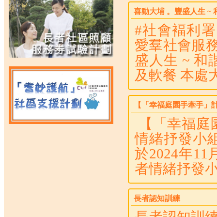
喜動大埔 。豐盛人生 ~
#社會褔利署 
愛羣社會服務
盛人生 ~ 
及軟餐 本處大
【「幸福庭園手牽手」計
【「幸福庭園
情緒抒發小
於2024年
者情緒抒發小
長者認知訓練