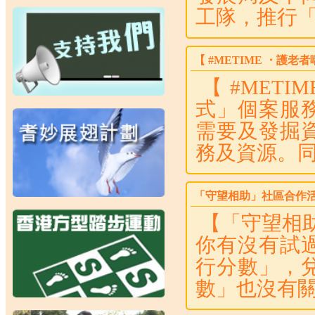
工隊，推行「
【 #METIME ・護老
【 #MET
式」個案服
需要及發掘
務及資源。同
「守望相助」社區合作活
【「守望相助
你有沒有試
行分數」，
數」也沒有關