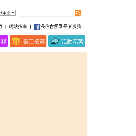
|
|
們
網站指南
浸信會愛羣長者服務
日程
義工招募
活動花絮