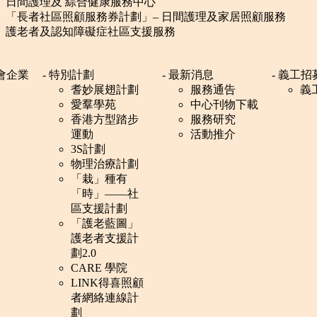
日間護理及 綜合健康服務中心
「長者社區照顧服務券計劃」– 日間護理及家居照顧服務
護老者及認知障礙症社區支援服務
社會企業
- 特別計劃
- 最新消息
- 義工招
耆妙展翅計劃
服務通告
義
愛羣學苑
中心刊物下載
香港方型踏步
服務研究
運動
活動推介
3S計劃
物理治療計劃
「栽」種有
「時」——社
區支援計劃
「護老藍圖」
護老者支援計
劃2.0
CARE 學院
LINK得喜照顧
者網絡連線計
劃