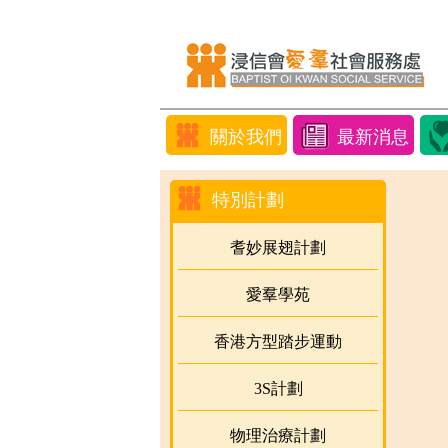
關於我們
最新消息
特別計劃
耆妙展翅計劃
愛羣學苑
香港方型踏步運動
3S計劃
物理治療計劃