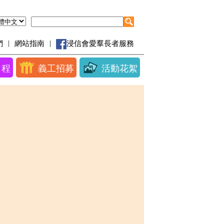
|
|
們
網站指南
浸信會愛羣長者服務
日程
義工招募
活動花絮