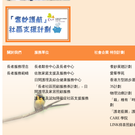
關於我們
服務單位
社會企業
特別計劃
長者服務理念
長者鄰舍中心及長者中心
耆妙展翅計劃
長者服務範疇
佐敦家庭支援及服務中心
愛羣學苑
日間護理及綜合健康服務中心
香港方型踏步
「長者社區照顧服務券計劃」– 日
3S計劃
間護理及家居照顧服務
物理治療計劃
護老者及認知障礙症社區支援服務
「栽」種有「
劃
「護老藍圖」護
CARE 學院
LINK得喜照