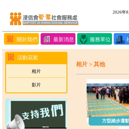
2026
關於我們
最新消息
服務單位
活動花絮
相片 > 其他
相片
影片
方型踏步運