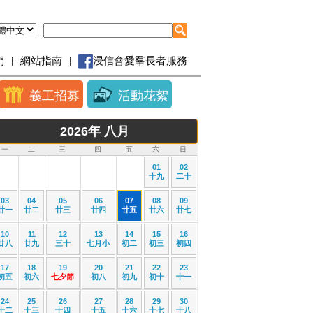
|
|
們
網站指南
浸信會愛羣長者服務
義工招募
活動花絮
2026
年
八月
一
二
三
四
五
六
日
01
02
十九
二十
03
04
05
06
07
08
09
廿一
廿二
廿三
廿四
廿五
廿六
廿七
10
11
12
13
14
15
16
廿八
廿九
三十
七月小
初二
初三
初四
17
18
19
20
21
22
23
初五
初六
七夕節
初八
初九
初十
十一
24
25
26
27
28
29
30
十二
十三
十四
十五
十六
十七
十八