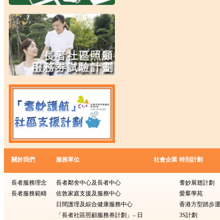
關於我們
服務單位
社會企業
特別計劃
長者服務理念
長者鄰舍中心及長者中心
耆妙展翅計劃
長者服務範疇
佐敦家庭支援及服務中心
愛羣學苑
日間護理及綜合健康服務中心
香港方型踏步
「長者社區照顧服務券計劃」– 日
3S計劃