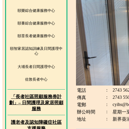
頤樂綜合健康服務中心
頤薈綜合健康服務中心
頤荃長者健康服務中心
頤智家居認知訓練及日間護理中
心
大埔長者日間護理中心
佐敦長者中心
:
2743 56
電話
「長者社區照顧服務券計
:
2743 55
傳真
劃」– 日間護理及家居照顧
:
cyihs@b
電郵
服務
:
辦公時間
星期一至
:
地址
新界葵
護老者及認知障礙症社區
支援服務