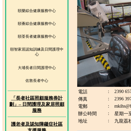
頤樂綜合健康服務中心
頤薈綜合健康服務中心
頤荃長者健康服務中心
頤智家居認知訓練及日間護理中
心
大埔長者日間護理中心
佐敦長者中心
:
2390 65
電話
「長者社區照顧服務券計
:
2396 39
傳真
劃」– 日間護理及家居照顧
:
mkihs@b
電郵
服務
:
辦公時間
星期一至
:
地址
九龍荔枝
護老者及認知障礙症社區
支援服務