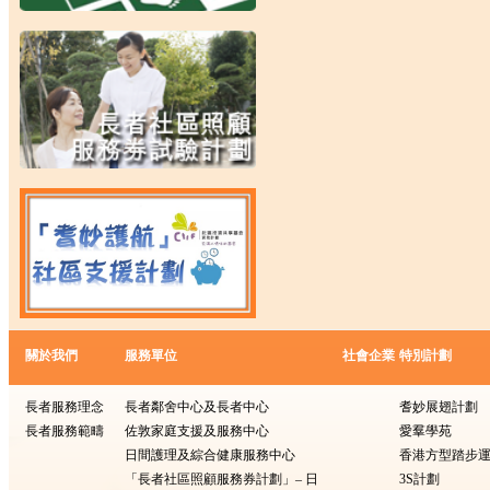
關於我們
服務單位
社會企業
特別計劃
長者服務理念
長者鄰舍中心及長者中心
耆妙展翅計劃
長者服務範疇
佐敦家庭支援及服務中心
愛羣學苑
日間護理及綜合健康服務中心
香港方型踏步
「長者社區照顧服務券計劃」– 日
3S計劃