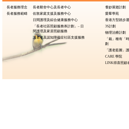
長者服務理念
長者鄰舍中心及長者中心
耆妙展翅計劃
長者服務範疇
佐敦家庭支援及服務中心
愛羣學苑
日間護理及綜合健康服務中心
香港方型踏步
「長者社區照顧服務券計劃」– 日
3S計劃
間護理及家居照顧服務
物理治療計劃
護老者及認知障礙症社區支援服務
「栽」種有「
劃
「護老藍圖」護
CARE 學院
LINK得喜照