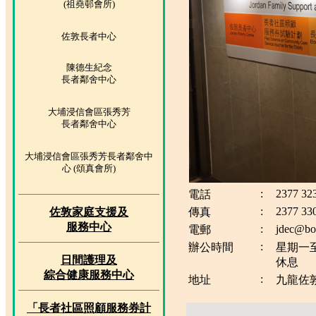
(祖堯邨會所)
佐敦長者中心
陳德生紀念
長者鄰舍中心
大埔浸信會區張秀芳
長者鄰舍中心
大埔浸信會區張秀芳長者鄰舍中
心 (頌真會所)
:
2377 32
電話
:
2377 33
佐敦家庭支援及
傳真
服務中心
:
jdec@bo
電郵
:
辦公時間
星期一至
日間護理及
休息
綜合健康服務中心
:
地址
九龍佐敦
「長者社區照顧服務券計