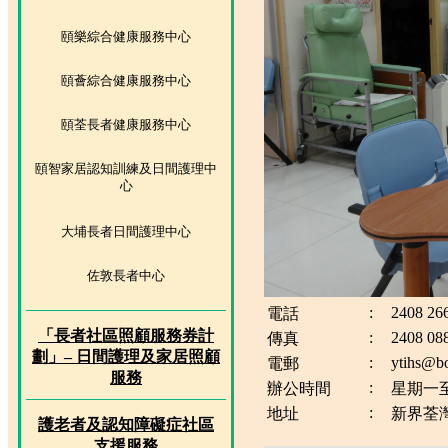
頤樂綜合健康服務中心
頤薈綜合健康服務中心
頤荃長者健康服務中心
頤智家居認知訓練及日間護理中
心
大埔長者日間護理中心
佐敦長者中心
:
2408 26
電話
「長者社區照顧服務券計
:
2408 08
傳真
劃」– 日間護理及家居照顧
:
ytihs@bo
電郵
服務
:
辦公時間
星期一至
:
地址
新界荃灣
護老者及認知障礙症社區
支援服務