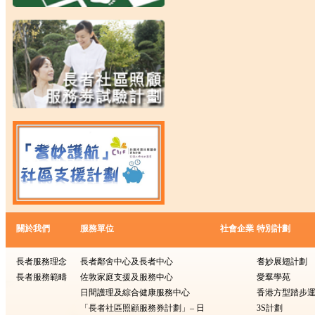
關於我們
服務單位
社會企業
特別計劃
長者服務理念
長者鄰舍中心及長者中心
耆妙展翅計劃
長者服務範疇
佐敦家庭支援及服務中心
愛羣學苑
日間護理及綜合健康服務中心
香港方型踏步
「長者社區照顧服務券計劃」– 日
3S計劃